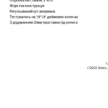
Обробка на станках з ЧПУ
Жорстка конструкція
Регульований кут акермана
Тестувалось на 18"19" дюймових колесах
З додаванням 20мм проставки під колесо
©2021 Golev.