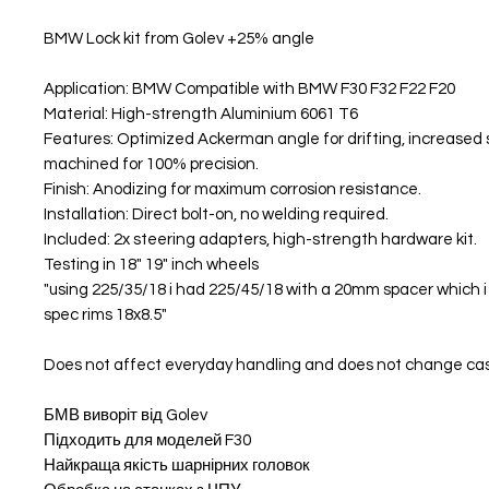
BMW Lock kit from Golev +25% angle
Application: BMW Compatible with BMW F30 F32 F22 F20
Material: High-strength Aluminium 6061 T6
Features: Optimized Ackerman angle for drifting, increased 
machined for 100% precision.
Finish: Anodizing for maximum corrosion resistance.
Installation: Direct bolt-on, no welding required.
Included: 2x steering adapters, high-strength hardware kit.
Testing in 18" 19" inch wheels
"using 225/35/18 i had 225/45/18 with a 20mm spacer which i st
spec rims 18x8.5"
Does not affect everyday handling and does not change ca
БМВ виворіт від Golev
Підходить для моделей F30
Найкраща якість шарнірних головок