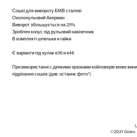
Сошкі для вивороту БМВ сталеві
Околонульовий Акерман
Виворот збільшується на 25%
Зроблен конус під рульовий накінечник
В комплекті шпильки и гайки
Є варіанти під кулак е36 и е46
При використанні с деякими зразками койловерів може вин
підрізання сошек (див. останнє фото*)
©2021 Golev.