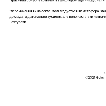
Приємний бонус- у комплекті з шифтером йде н-подібна тя
*перемикання як на секвенталі згадується як метафора, зви
докладати діагональне зусилля, але воно настільки незнач
нехтувати.
©2021 Golev.