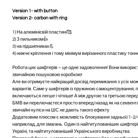
Version 1- with button
Version 2- carbon with ring
1) На алюмінієвій пластині🥰
2) З пильником👍
3) на підшипниках💪
4) нижче кріплення і тому мінімум вирізанного пластику тон
Робота цих шифтерів – це одне задоволення! Вони викорис
звичайною пошуковою коробкою!
Але ви отримуєте найкращий досвід перемикання з усіх мож
варіантів. Саме у шифтерів із пружиною самоцентрування, 
включаються легше і чіткіше! А між другою та третьою пер
БМВ ви перелючаєтеся просто вперед/назад як на секвента
звичайні куліси на ШС не дають такого ефекту.
Додатковим плюсом є можливість блокування задньої/1-2/
наприклад, для змагань. Один із найтитулованіших шифтері
Україні, та найтитулованіший Українського виробництва.