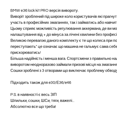
BMW e36 lock kit PRO версія вивороту.
Виворіт зроблений під широке коло користувачів які прагну
участь в професійних змаганнях, так і займатись або навчит
Цьому сприяє можливість регулювання аккермана, де ви м
налаштування від + до мінуса за лічені хвилини без професі
Великою перевагою даного комплекту є те що колеса при по
переступають" це означає що машина не гальмує сама себе
прискорюватись!
Більша надійність і менша вага. Спортсмени з правильно 
виворотом неодноразово займали призові місця на змагання
Сошки зроблені з 3 отворами що виключає проблему обводу
Підходить також для е30/Е36/е46
P.S. в наявності є весь ЗІП
Шпильки, сошки, ШСи, тяги, важелі...
Абсолютно все що треба!