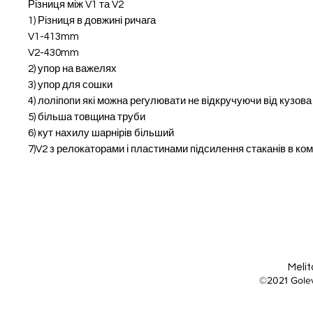
Різниця між V1 та V2
1) Різниця в довжині ричага
V1-413mm
V2-430mm
2) упор на важелях
3) упор для сошки
4) лоліпопи які можна регулювати не відкручуючи від кузова
5) більша товщина труби
6) кут нахилу шарнірів більший
7)V2 з релокаторами і пластинами підсилення стаканів в ком
Melit
©2021 Golev